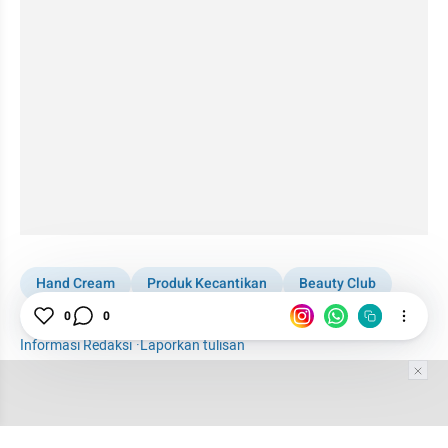
Hand Cream
Produk Kecantikan
Beauty Club
Rekomendasi
Woman
0
0
Informasi Redaksi
·
Laporkan tulisan
Tim Editor
Editor Section