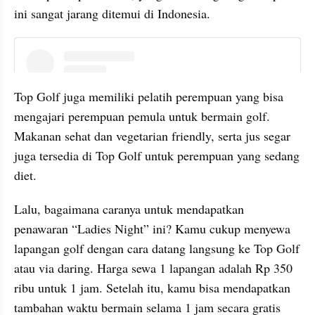
ini sangat jarang ditemui di Indonesia. 
instagram embed
Top Golf juga memiliki pelatih perempuan yang bisa 
mengajari perempuan pemula untuk bermain golf. 
Makanan sehat dan vegetarian friendly, serta jus segar 
juga tersedia di Top Golf untuk perempuan yang sedang 
diet.
Lalu, bagaimana caranya untuk mendapatkan 
penawaran “Ladies Night” ini? Kamu cukup menyewa 
lapangan golf dengan cara datang langsung ke Top Golf 
atau via daring. Harga sewa 1 lapangan adalah Rp 350 
ribu untuk 1 jam. Setelah itu, kamu bisa mendapatkan 
tambahan waktu bermain selama 1 jam secara gratis 