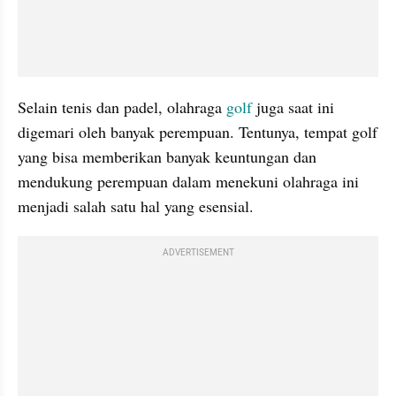
Selain tenis dan padel, olahraga 
golf 
juga saat ini 
digemari oleh banyak perempuan. Tentunya, tempat golf 
yang bisa memberikan banyak keuntungan dan 
mendukung perempuan dalam menekuni olahraga ini 
menjadi salah satu hal yang esensial. 
ADVERTISEMENT