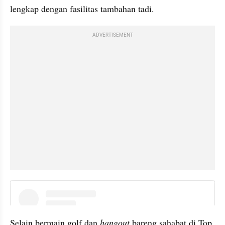
lengkap dengan fasilitas tambahan tadi.
ADVERTISEMENT
instagram embed
Selain bermain golf dan 
hangout 
bareng sahabat di Top 