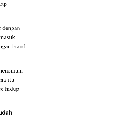
ap 
 dengan 
rmasuk 
gar brand 
menemani 
a itu 
e hidup 
udah 