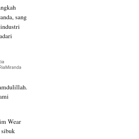
ngkah 
. Dialah Ria Miranda, sang 
industri 
dari 
ia 
RiaMiranda 
mdulillah. 
ami 
im Wear 
sibuk 