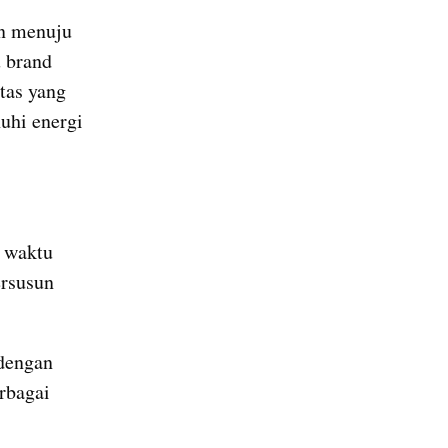
n menuju 
 brand 
tas yang 
uhi energi 
 waktu 
rsusun 
dengan 
rbagai 