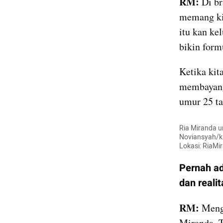
RM: 
Di br
memang kit
itu kan kel
bikin formu
Ketika kita
membayangk
umur 25 t
Ria Miranda u
Noviansyah/ku
Lokasi: RiaMi
Pernah ad
dan realit
RM:
 Meng
Miranda. T