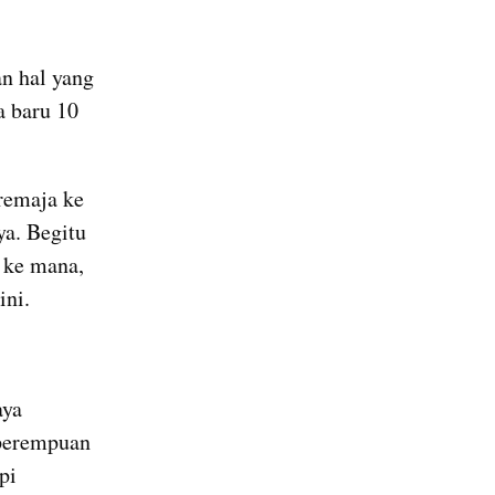
n hal yang 
 baru 10 
remaja ke 
a. Begitu 
ke mana, 
ini.
ya 
perempuan 
i 