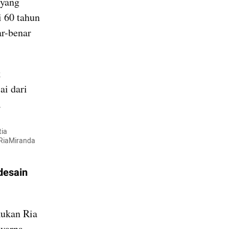
yang 
 60 tahun 
r-benar 
 
i dari 
.
ia 
RiaMiranda 
desain 
ukan Ria 
warna 