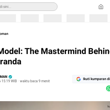
Loading
Loading
Loading
Loading
Loading
oman
Model: The Mastermind Behi
randa
OMAN
Ikuti kumparan d
6 15:19 WIB
·
waktu baca 9 menit