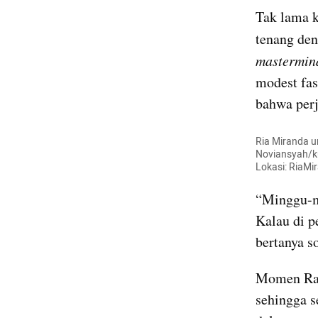
Tak lama k
tenang de
mastermin
modest fas
bahwa perj
Ria Miranda u
Noviansyah/ku
Lokasi: RiaMi
“Minggu-m
Kalau di p
bertanya s
Momen Ram
sehingga s