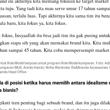
and ini akhirnya kita memang fokusin ke target market 
a tuju. Yang tadi kita mau serve umur 17 tahun sampai
uasan, terlalu luas. Tapi akhirnya kita sama tim itu bena
la baru, kita fokus ya, kita fokus.
 fokus, Insyaallah itu bisa jadi tim itu gak pusing untuk
an siapa sih yang akan memakai brand kita. Kita mula
ahun sampai 45 tahun. Kita coba mempersempit market
ntuk Role Model berpose untuk program Role Model kumparan. Foto: Adit
mparan MUA: Arimbi Hairdo: Nofia Wardrobe: RiaMiranda Accessories: 
randa Head Office
a di posisi ketika harus memilih antara idealisme 
a bisnis?
ikuti tren penting bagi sebuah brand, dan itu juga dilak
ren di Indonesia beragam, mulai dari shimmer hingga 