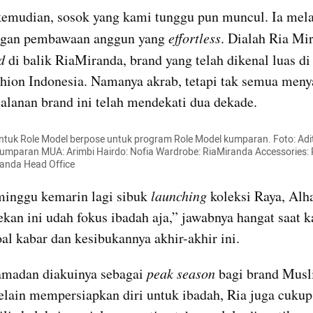
emudian, sosok yang kami tunggu pun muncul. Ia mela
ngan pembawaan anggun yang 
effortless
d
 di balik RiaMiranda, brand yang telah dikenal luas di 
hion Indonesia. Namanya akrab, tetapi tak semua menya
alanan brand ini telah mendekati dua dekade.
ntuk Role Model berpose untuk program Role Model kumparan. Foto: Adit
mparan MUA: Arimbi Hairdo: Nofia Wardrobe: RiaMiranda Accessories: 
randa Head Office
inggu kemarin lagi sibuk 
launching 
koleksi Raya, Alha
ekan ini udah fokus ibadah aja,” jawabnya hangat saat k
oal kabar dan kesibukannya akhir-akhir ini. 
adan diakuinya sebagai 
peak season
 bagi brand Musl
elain mempersiapkan diri untuk ibadah, Ria juga cukup 