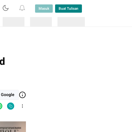
Masuk
Buat Tulisan
Loading
Loading
Lainnya
nd
i Google