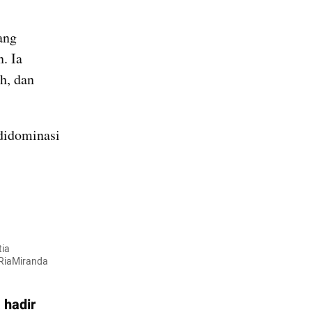
ang 
 Ia 
, dan 
didominasi 
ia 
RiaMiranda 
hadir 