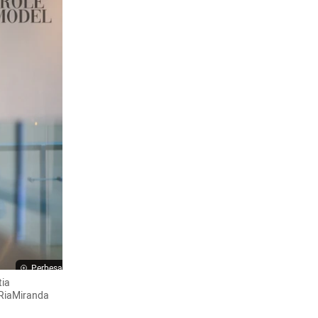
Perbesar
ia 
RiaMiranda 