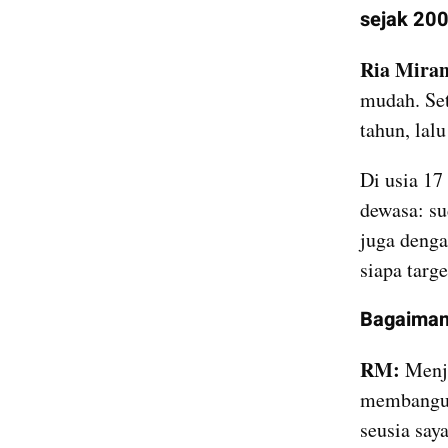
sejak 200
Ria Mira
mudah. Set
tahun, lal
Di usia 17
dewasa: su
juga denga
siapa targe
Bagaimana
RM:
 Menj
membangun 
seusia saya