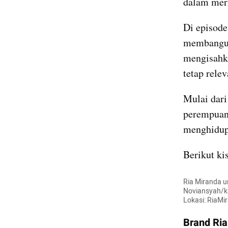
dalam meri
Di episode
membangun 
mengisahk
tetap rele
Mulai dari
perempuan,
menghidupk
Berikut ki
Ria Miranda u
Noviansyah/ku
Lokasi: RiaMi
Brand Ria