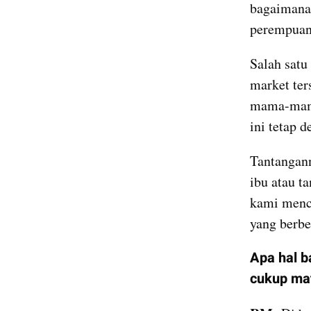
bagaimana 
perempuan
Salah satu
market ter
mama-mama 
ini tetap 
Tantangan
ibu atau t
kami menco
yang berbe
Apa hal b
cukup mat