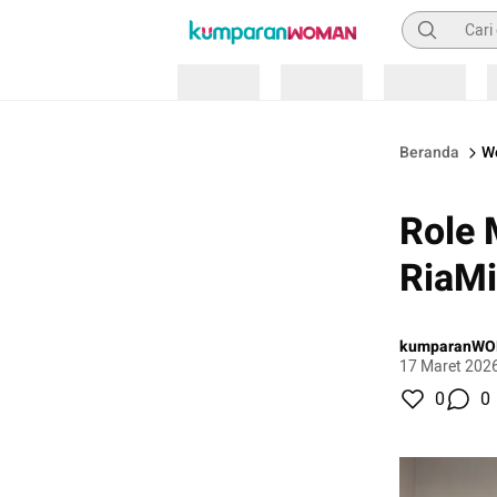
Pencarian
Loading
Loading
Loading
Beranda
W
Role 
RiaMi
kumparanW
17 Maret 202
0
0