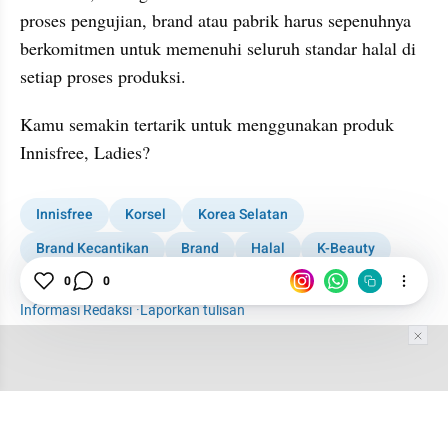
proses pengujian, brand atau pabrik harus sepenuhnya 
berkomitmen untuk memenuhi seluruh standar halal di 
setiap proses produksi.
Kamu semakin tertarik untuk menggunakan produk 
Innisfree, Ladies?
Innisfree
Korsel
Korea Selatan
Brand Kecantikan
Brand
Halal
K-Beauty
0
0
Sertifikasi Halal
Woman
Beauty Club
Informasi Redaksi
·
Laporkan tulisan
Tim Editor
Editor Section