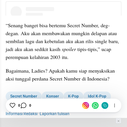
instagram embed
“Senang banget bisa bertemu Secret Number, deg-
degan. Aku akan membawakan mungkin delapan atau 
sembilan lagu dan kebetulan aku akan rilis single baru, 
jadi aku akan sedikit kasih 
spoiler
 tipis-tipis,” ucap 
perempuan kelahiran 2003 itu.
Bagaimana, Ladies? Apakah kamu siap menyaksikan 
aksi tunggal perdana Secret Number di Indonesia?
Secret Number
Konser
K-Pop
Idol K-Pop
0
0
Dita Karang
Woman
Informasi Redaksi
·
Laporkan tulisan
Tim Editor
Editor Section