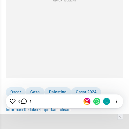
ADVERTISEMENT
Oscar
Gaza
Palestina
Oscar 2024
Woman
Fashion
Billie Eilish
0
1
Informasi Redaksi
·
Laporkan tulisan
Tim Editor
Editor Section