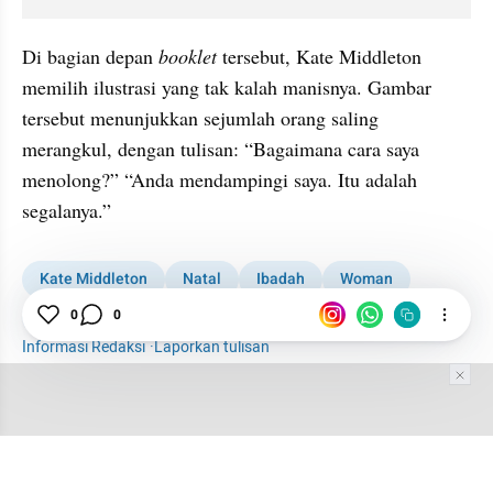
Di bagian depan 
booklet
 tersebut, Kate Middleton 
memilih ilustrasi yang tak kalah manisnya. Gambar 
tersebut menunjukkan sejumlah orang saling 
merangkul, dengan tulisan: “Bagaimana cara saya 
menolong?” “Anda mendampingi saya. Itu adalah 
segalanya.”
Kate Middleton
Natal
Ibadah
Woman
Fashion
Fashion Update
0
0
Informasi Redaksi
·
Laporkan tulisan
Tim Editor
Editor Section