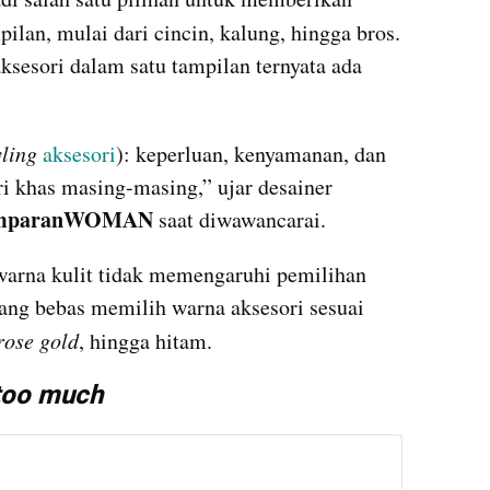
ilan, mulai dari cincin, kalung, hingga bros. 
esori dalam satu tampilan ternyata ada 
yling 
aksesori
): keperluan, kenyamanan, dan 
ri khas masing-masing,” ujar desainer 
mparanWOMAN 
saat diwawancarai.
rna kulit tidak memengaruhi pemilihan 
rang bebas memilih warna aksesori sesuai 
rose gold
, hingga hitam.
too much
instagram embed