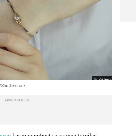
Perbesar
o/Shutterstock
ADVERTISEMENT
asan 
kerap membuat seseorang terpikat 