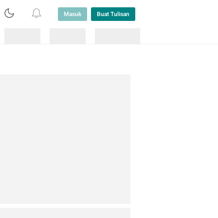
Masuk
Buat Tulisan
Loading
Loading
Lainnya