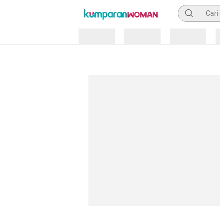
Pencarian
Loading
Loading
Loading