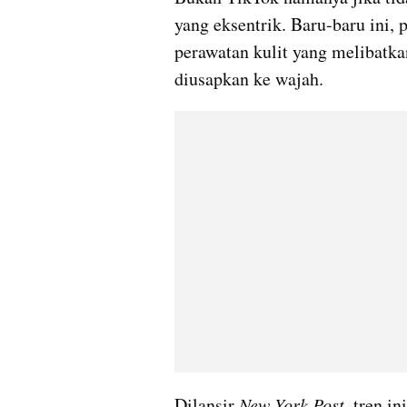
yang eksentrik. Baru-baru ini, 
perawatan kulit yang melibatkan
diusapkan ke wajah.
Dilansir 
New York Post
, tren i