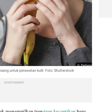
Perbesar
isang untuk perawatan kulit. Foto: Shutterstock
ADVERTISEMENT
dak menampilkan tren-
tren kecantikan
 baru 