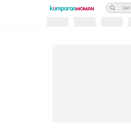
Pencarian
Loading
Loading
Loading