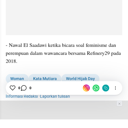
- Nawal El Saadawi ketika bicara soal feminisme dan 
perempuan dalam wawancara bersama Refinery29 pada 
2018.
Woman
Kata Mutiara
World Hijab Day
Hari Hijab Sedunia
0
0
Perempuan
Informasi Redaksi
·
Laporkan tulisan
Tim Editor
Editor Section