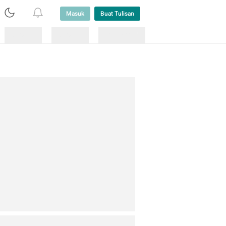
Masuk
Buat Tulisan
Loading
Loading
Lainnya