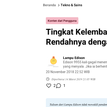
Beranda
Tekno & Sains
Konten dari Pengguna
Tingkat Kelemb
Rendahnya deng
Lampu Edison
Edison 9955 kali gagal mene
yang menyala. Jika ia berhent
9956, mungkin sekarang kita 
20 November 2018 22:52 WIB
lampu.
Diperbarui
14 Maret 2019 21:05 WIB
2
1
Tulisan dari Lampu Edison tidak mewakili panda