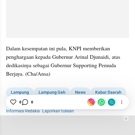
Dalam kesempatan ini pula, KNPI memberikan 
penghargaan kepada Gubernur Arinal Djunaidi, atas 
dedikasinya sebagai Gubernur Supporting Pemuda 
Berjaya. (Cha/Ansa)
Lampung
Lampung Geh
News
Kabar Daerah
1001 media online
KNPI
Pemuda
Pilkada
0
0
Informasi Redaksi
·
Laporkan tulisan
Tim Editor
Editor Section