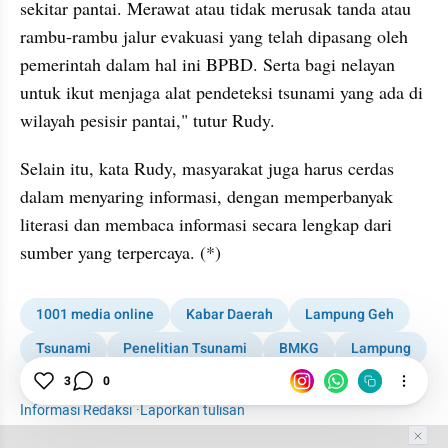
sekitar pantai. Merawat atau tidak merusak tanda atau 
rambu-rambu jalur evakuasi yang telah dipasang oleh 
pemerintah dalam hal ini BPBD. Serta bagi nelayan 
untuk ikut menjaga alat pendeteksi tsunami yang ada di 
wilayah pesisir pantai," tutur Rudy.
Selain itu, kata Rudy, masyarakat juga harus cerdas 
dalam menyaring informasi, dengan memperbanyak 
literasi dan membaca informasi secara lengkap dari 
sumber yang terpercaya. (*)
1001 media online
Kabar Daerah
Lampung Geh
Tsunami
Penelitian Tsunami
BMKG
Lampung
News
3
0
Informasi Redaksi
·
Laporkan tulisan
Tim Editor