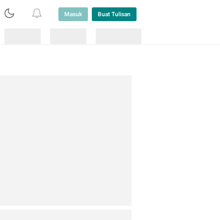
Masuk
Buat Tulisan
Loading
Loading
Lainnya