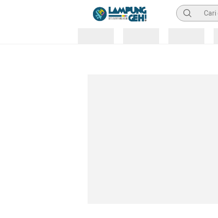
Pencarian
Loading
Loading
Loading