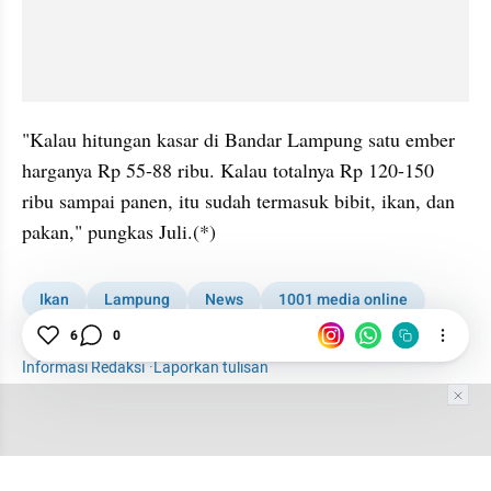
"Kalau hitungan kasar di Bandar Lampung satu ember 
harganya Rp 55-88 ribu. Kalau totalnya Rp 120-150 
ribu sampai panen, itu sudah termasuk bibit, ikan, dan 
pakan," pungkas Juli.(*)
Ikan
Lampung
News
1001 media online
6
0
Kabar Daerah
Budidaya
Informasi Redaksi
·
Laporkan tulisan
Tim Editor
Editor Section