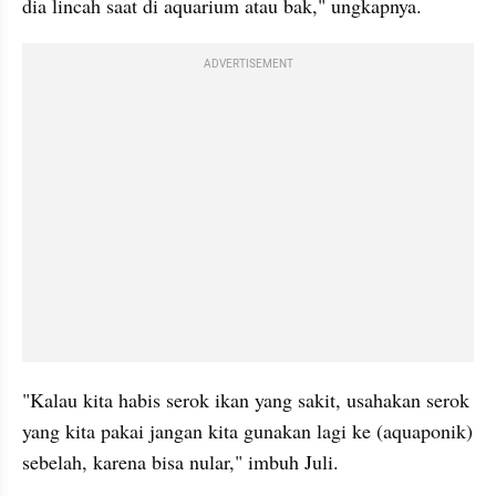
dia lincah saat di aquarium atau bak," ungkapnya. 
ADVERTISEMENT
"Kalau kita habis 
serok
 ikan yang sakit, usahakan 
serok
yang kita pakai jangan kita gunakan lagi ke (
aquaponik
) 
sebelah, karena bisa 
nular
," imbuh Juli. 