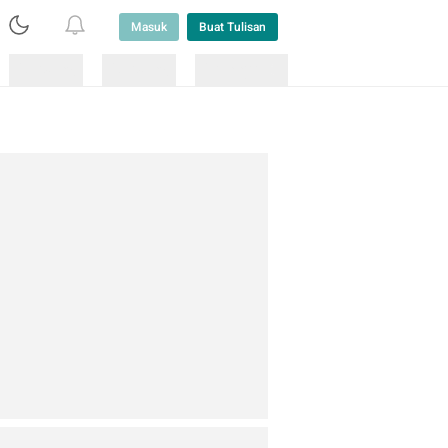
Masuk
Buat Tulisan
Loading
Loading
Lainnya