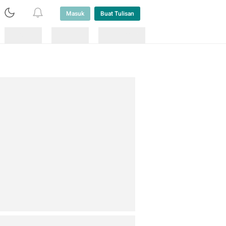
Masuk
Buat Tulisan
Loading
Loading
Lainnya