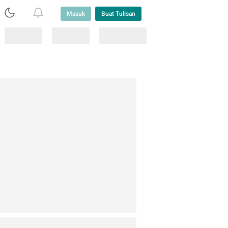
Masuk
Buat Tulisan
Loading
Loading
Lainnya