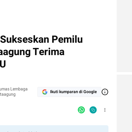
f Sukseskan Pemilu
aagung Terima
PU
Humas Lembaga
Ikuti kumparan di Google
otaagung