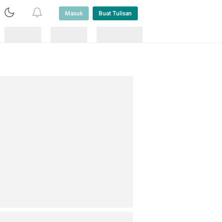
Masuk
Buat Tulisan
Loading
Loading
Lainnya