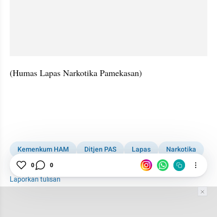
(Humas Lapas Narkotika Pamekasan)
Kemenkum HAM
Ditjen PAS
Lapas
Narkotika
Pamekasan
0
0
Laporkan tulisan
Tim Editor
Editor Section