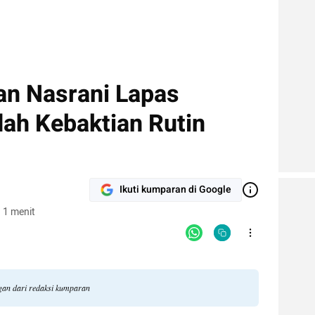
an Nasrani Lapas
dah Kebaktian Rutin
Ikuti kumparan di Google
 1 menit
ngan dari redaksi kumparan