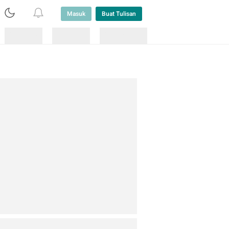
Masuk
Buat Tulisan
Loading
Loading
Lainnya