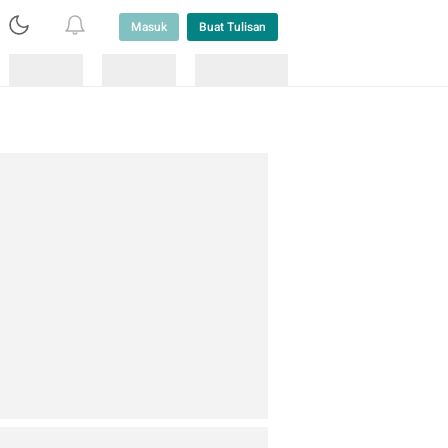
Masuk
Buat Tulisan
Loading
Loading
Lainnya