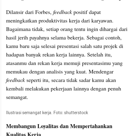
Dilansir dari Forbes, 
feedback
 positif dapat 
meningkatkan produktivitas kerja dari karyawan. 
Bagaimana tidak, setiap orang tentu ingin dihargai dari 
hasil jerih payahnya selama bekerja. Sebagai contoh, 
kamu baru saja selesai presentasi salah satu projek di 
hadapan banyak rekan kerja lainnya. Setelah itu, 
atasanmu dan rekan kerja memuji 
presentasimu
 yang 
memukau dengan analisis yang kuat. Mendengar 
feedback 
seperti itu, secara tidak sadar kamu akan 
kembali melakukan pekerjaan lainnya dengan penuh 
semangat.
Ilustrasi semangat kerja. Foto: 
shutterstock
Membangun Loyalitas dan Mempertahankan 
Kualitas Kerja