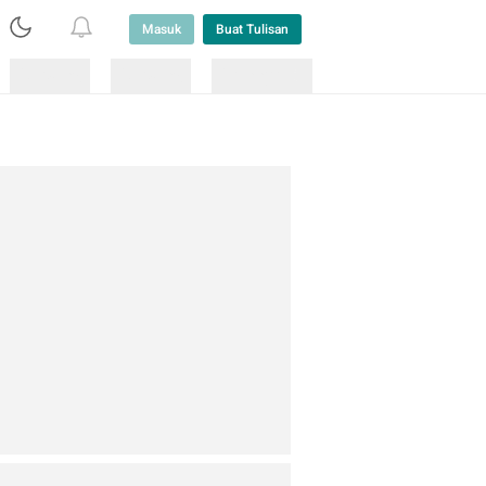
Masuk
Buat Tulisan
Loading
Loading
Lainnya