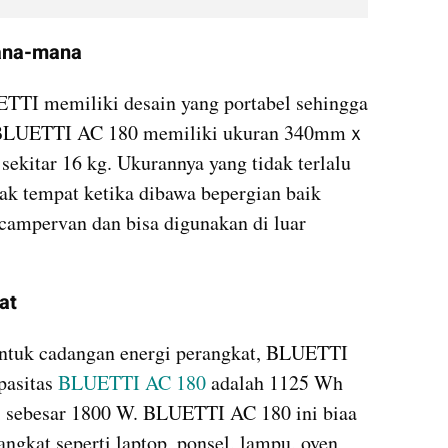
ana-mana
ETTI memiliki desain yang portabel sehingga 
 BLUETTI AC 180 memiliki ukuran 340mmｘ
tar 16 kg. Ukurannya yang tidak terlalu 
k tempat ketika dibawa bepergian baik 
ampervan dan bisa digunakan di luar 
at
ntuk cadangan energi perangkat, BLUETTI 
pasitas 
BLUETTI AC 180
 adalah 1125 Wh 
i sebesar 1800 W. BLUETTI AC 180 ini biaa 
gkat seperti laptop, ponsel, lampu, oven 