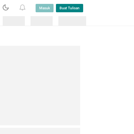
Masuk
Buat Tulisan
Loading
Loading
Lainnya