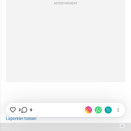
ADVERTISEMENT
Mandiri
Mahasiswa
Bekerja
2
0
Laporkan tulisan
Tim Editor
Editor Section