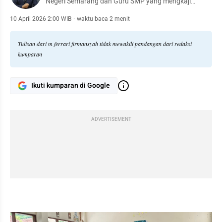
Negeri Semarang dan Guru SMP yang mengkaji
praktik pembelajaran dari pengalaman nyata di kelas.
Menulis tentang strategi, tantangan literasi siswa, dan
10 April 2026 2:00 WIB
·
waktu baca 2 menit
kesenjangan antara kurikulum dan realitas belajar.
Tulisan dari m ferrari firmansyah tidak mewakili pandangan dari redaksi
kumparan
Ikuti kumparan di Google
ADVERTISEMENT