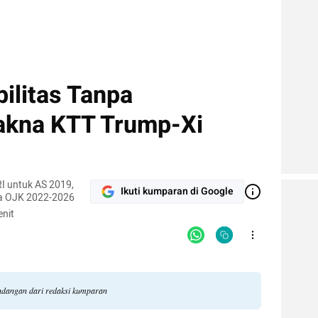
litas Tanpa
akna KTT Trump-Xi
I untuk AS 2019,
Ikuti kumparan di Google
a OJK 2022-2026
nit
andangan dari redaksi kumparan