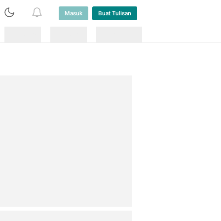
Masuk
Buat Tulisan
Loading
Loading
Lainnya