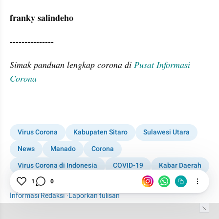
franky salindeho
---------------
Simak panduan lengkap corona di 
Pusat Informasi 
Corona
Virus Corona
Kabupaten Sitaro
Sulawesi Utara
News
Manado
Corona
Virus Corona di Indonesia
COVID-19
Kabar Daerah
Update Corona di Indonesia
1
0
Informasi Redaksi
·
Laporkan tulisan
Tim Editor
Editor Section