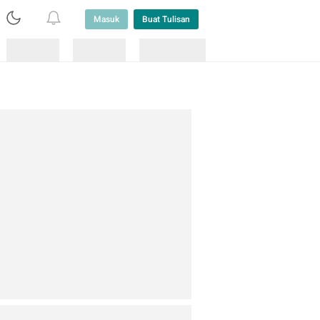
Masuk
Buat Tulisan
Loading
Loading
Lainnya