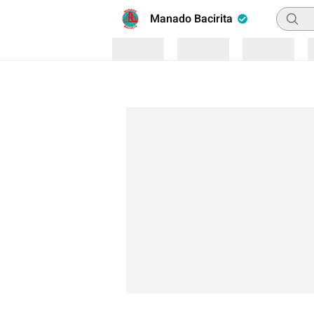
Pencar
Manado Bacirita
Loading
Loading
Loading