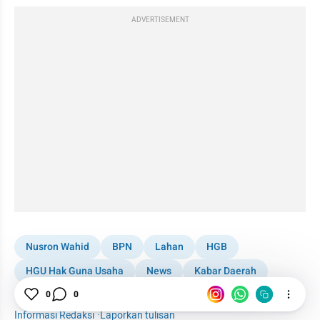
ADVERTISEMENT
Nusron Wahid
BPN
Lahan
HGB
HGU Hak Guna Usaha
News
Kabar Daerah
Manado
Sulawesi Utara
0
0
Informasi Redaksi
·
Laporkan tulisan