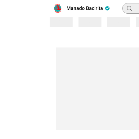
Pencar
Manado Bacirita
Loading
Loading
Loading