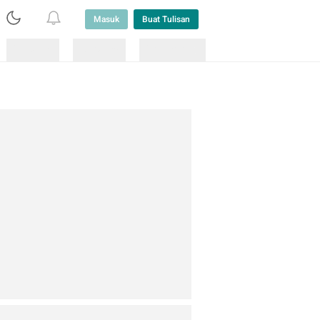
Masuk
Buat Tulisan
Loading
Loading
Lainnya