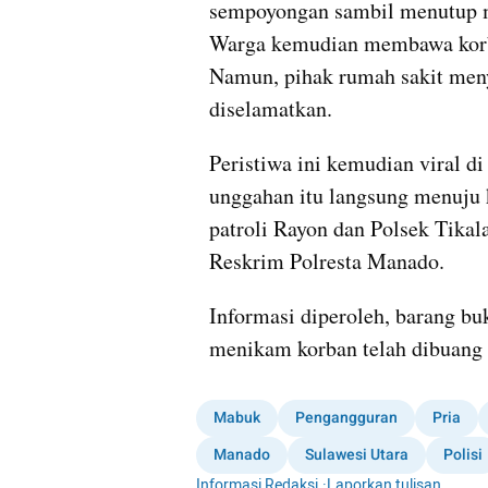
sempoyongan sambil menutup m
Warga kemudian membawa korba
Namun, pihak rumah sakit menya
diselamatkan.
Peristiwa ini kemudian viral di
unggahan itu langsung menuju 
patroli Rayon dan Polsek Tikal
Reskrim Polresta Manado.
Informasi diperoleh, barang buk
menikam korban telah dibuang 
Mabuk
Pengangguran
Pria
Manado
Sulawesi Utara
Polisi
Informasi Redaksi
·
Laporkan tulisan