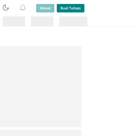
Masuk
Buat Tulisan
Loading
Loading
Lainnya