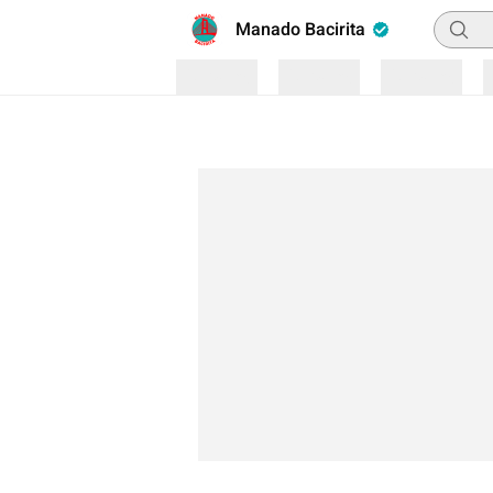
Pencar
Manado Bacirita
Loading
Loading
Loading