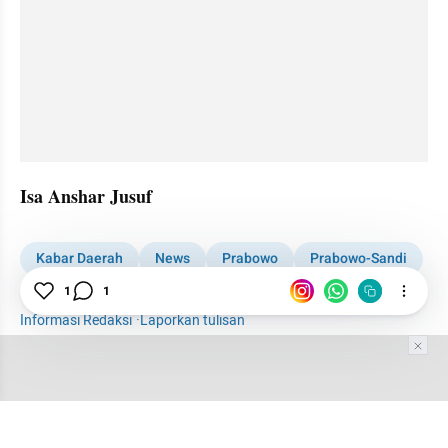
Isa Anshar Jusuf
Kabar Daerah
News
Prabowo
Prabowo-Sandi
Manado
Sulawesi Utara
Kampanye
1
1
Informasi Redaksi
·
Laporkan tulisan
Tim Editor
Editor Section