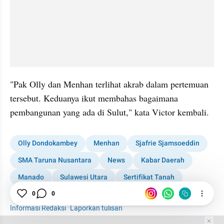
"Pak Olly dan Menhan terlihat akrab dalam pertemuan 
tersebut. Keduanya ikut membahas bagaimana 
pembangunan yang ada di Sulut," kata Victor kembali.
Olly Dondokambey
Menhan
Sjafrie Sjamsoeddin
SMA Taruna Nusantara
News
Kabar Daerah
Manado
Sulawesi Utara
Sertifikat Tanah
Minahasa
0
0
Informasi Redaksi
·
Laporkan tulisan
Tim Editor