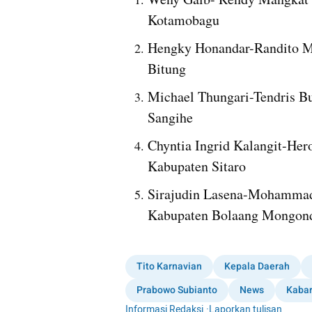
Kotamobagu
Hengky Honandar-Randito Ma
Bitung
Michael Thungari-Tendris Bu
Sangihe
Chyntia Ingrid Kalangit-Her
Kabupaten Sitaro
Sirajudin Lasena-Mohammad 
Kabupaten Bolaang Mongon
Tito Karnavian
Kepala Daerah
Prabowo Subianto
News
Kabar
Informasi Redaksi
·
Laporkan tulisan