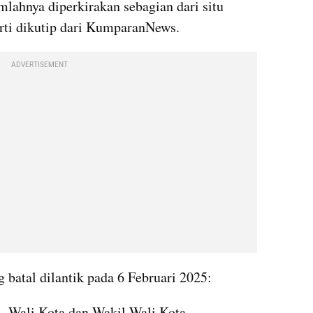
lahnya diperkirakan sebagian dari situ 
perti dikutip dari KumparanNews.
ADVERTISEMENT
 batal dilantik pada 6 Februari 2025:
 Wali Kota dan Wakil Wali Kota 