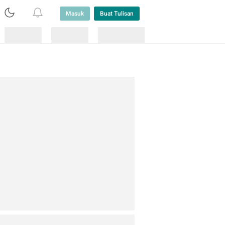
Masuk
Buat Tulisan
Loading
Loading
Lainnya