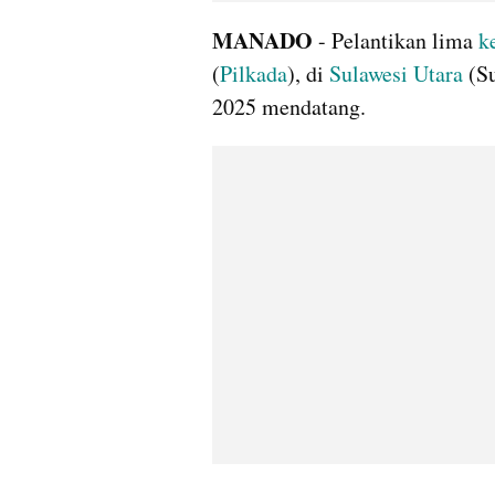
MANADO 
- Pelantikan lima 
k
(
Pilkada
), di 
Sulawesi Utara
 (S
2025 mendatang.