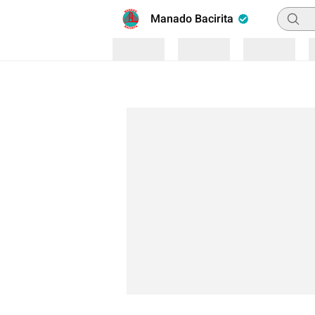
Pencar
Manado Bacirita
Loading
Loading
Loading