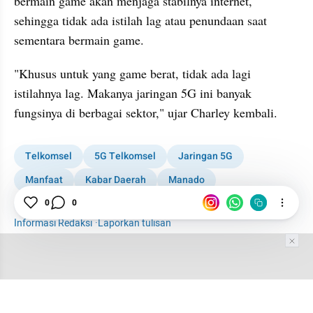
bermain game akan menjaga stabilnya internet, 
sehingga tidak ada istilah lag atau penundaan saat 
sementara bermain game.
"Khusus untuk yang game berat, tidak ada lagi 
istilahnya lag. Makanya jaringan 5G ini banyak 
fungsinya di berbagai sektor," ujar Charley kembali.
Telkomsel
5G Telkomsel
Jaringan 5G
Manfaat
Kabar Daerah
Manado
Sulawesi Utara
0
0
Informasi Redaksi
·
Laporkan tulisan
Tim Editor
Editor Section