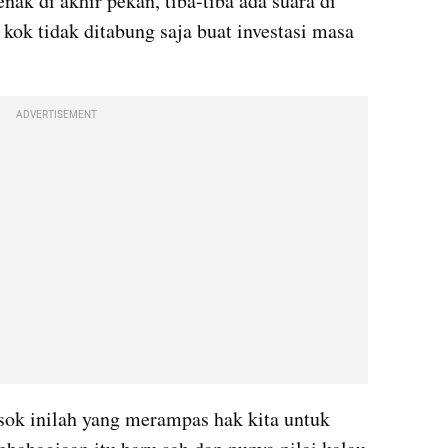
nak di akhir pekan, tiba-tiba ada suara di 
kok tidak ditabung saja buat investasi masa 
ADVERTISEMENT
sok inilah yang merampas hak kita untuk 