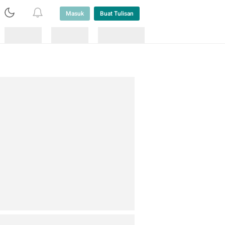
Masuk
Buat Tulisan
Loading
Loading
Lainnya