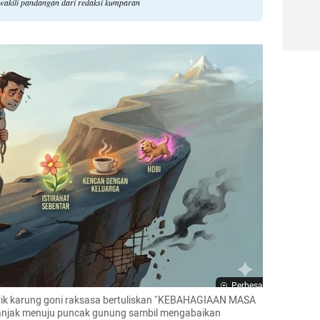
ewakili pandangan dari redaksi kumparan
Perbesar
arik karung goni raksasa bertuliskan "KEBAHAGIAAN MASA 
nanjak menuju puncak gunung sambil mengabaikan 