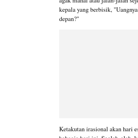
agak mahal atau jalan-jalan seje
kepala yang berbisik, "Uangnya 
depan?"
Ketakutan irasional akan hari e