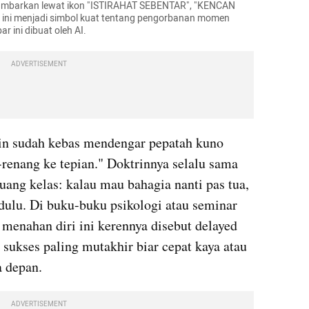
igambarkan lewat ikon "ISTIRAHAT SEBENTAR", "KENCAN 
ini menjadi simbol kuat tentang pengorbanan momen 
r ini dibuat oleh AI.
ADVERTISEMENT
kin sudah kebas mendengar pepatah kuno 
-renang ke tepian." Doktrinnya selalu sama 
uang kelas: kalau mau bahagia nanti pas tua, 
ulu. Di buku-buku psikologi atau seminar 
menahan diri ini kerennya disebut delayed 
i sukses paling mutakhir biar cepat kaya atau 
a depan.
ADVERTISEMENT