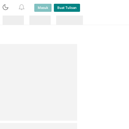
Masuk
Buat Tulisan
Loading
Loading
Lainnya