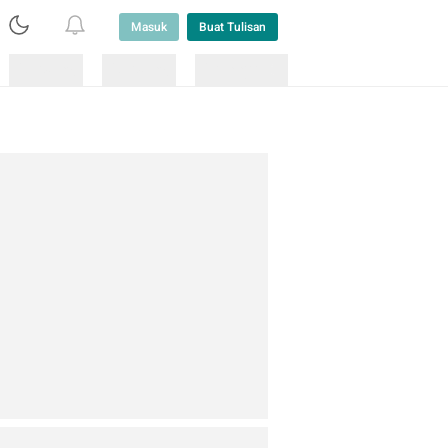
Masuk
Buat Tulisan
Loading
Loading
Lainnya