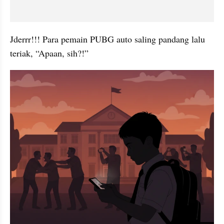
Jderrr!!! Para pemain PUBG auto saling pandang lalu 
teriak, “Apaan, sih?!”