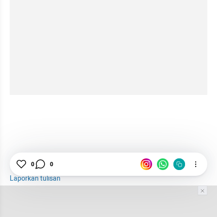
Gangguan Pencernaan
Kesehatan
0
0
Laporkan tulisan
Tim Editor
Editor Section