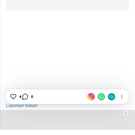
4
0
Dinasti Politik
Politik Dinasti
Meritokrasi
Laporkan tulisan
Tim Editor
Editor Section