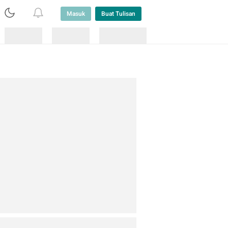
Masuk
Buat Tulisan
Loading
Loading
Lainnya