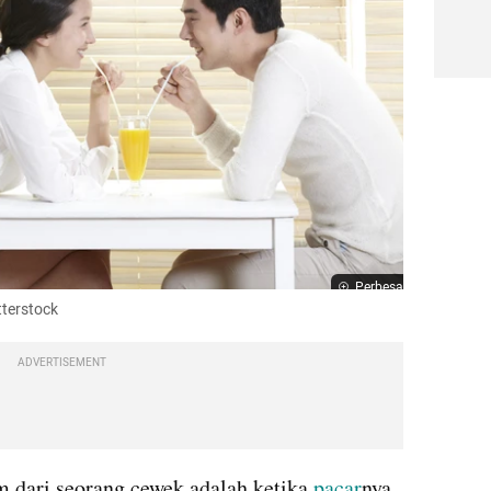
Perbesar
tterstock
ADVERTISEMENT
 dari seorang cewek adalah ketika 
pacar
nya 