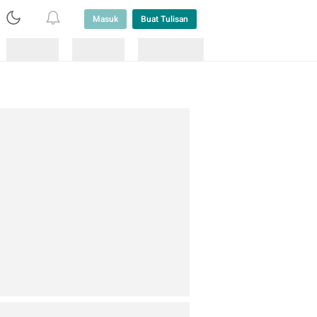
Masuk
Buat Tulisan
Loading
Loading
Lainnya