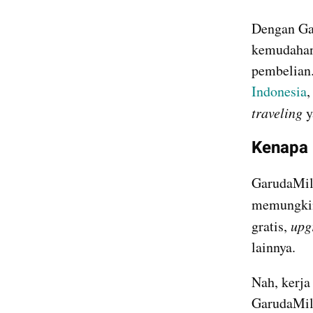
Dengan Gar
kemudahan 
pembelian.
Indonesia
traveling
 
Kenapa 
GarudaMile
memungki
gratis, 
upg
lainnya.
Nah, kerja
GarudaMile