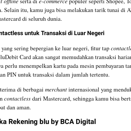
 offline 
serta di 
e-commerce 
populer seperti Shopee, To
. Selain itu, kamu juga bisa melakukan tarik tunai di 
stercard di seluruh dunia.
ntactless untuk Transaksi di Luar Negeri
yang sering bepergian ke luar negeri, fitur tap 
contactl
luDebit Card akan sangat memudahkan transaksi haria
a perlu menempelkan kartu pada mesin pembayaran tan
 PIN untuk transaksi dalam jumlah tertentu.
iterima di berbagai 
merchant
 internasional yang mendu
n 
contactless
 dari Mastercard, sehingga kamu bisa bertr
pat dan aman.
ka Rekening blu by BCA Digital