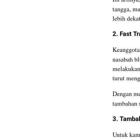
tangga, ma
lebih deka
2. Fast T
Keanggotaa
nasabah bl
melakukan 
turut men
Dengan men
tambahan s
3. Tamba
Untuk kamu