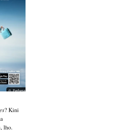
Perbesar
es
? Kini 
a 
, lho.