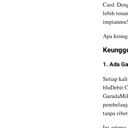
Card. Deng
lebih tena
impianmu
Apa keung
Keunggu
1. Ada Ga
Setiap kal
bluDebit C
GarudaMile
pembelanja
tanpa ribet
Ini artiny