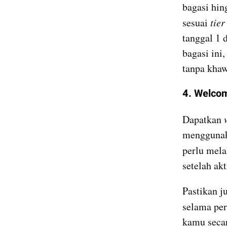
bagasi hing
sesuai 
tier
tanggal 1 
bagasi ini
tanpa khaw
4. Welco
Dapatkan 
menggunak
perlu mela
setelah akt
Pastikan j
selama per
kamu secar