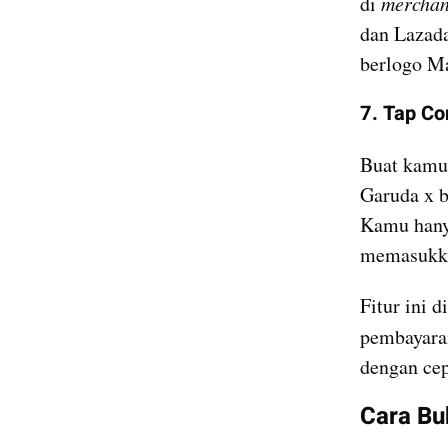
di 
merchant
dan Lazada
berlogo Ma
7. Tap Co
Buat kamu 
Garuda x b
Kamu hany
memasukkan
Fitur ini d
pembayara
dengan ce
Cara Bu