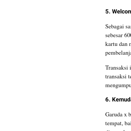
5. Welco
Sebagai sa
sebesar 60
kartu dan 
pembelanj
Transaksi 
transaksi 
mengumpul
6. Kemuda
Garuda x b
tempat, ba