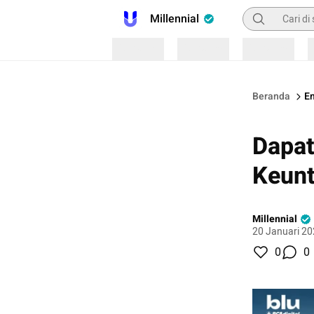
Pencarian
Millennial
Loading
Loading
Loading
Beranda
E
Dapat
Keunt
Millennial
20 Januari 20
0
0