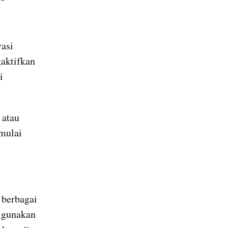
asi 
aktifkan 
 
atau 
mulai 
berbagai 
igunakan 