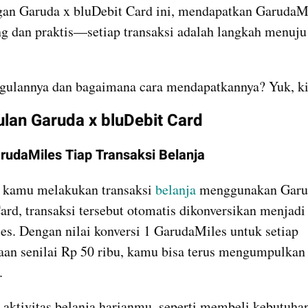
an Garuda x bluDebit Card ini, mendapatkan GarudaMil
ng dan praktis—setiap transaksi adalah langkah menuju 
!
gulannya dan bagaimana cara mendapatkannya? Yuk, ki
lan Garuda x bluDebit Card
rudaMiles Tiap Transaksi Belanja
i kamu melakukan transaksi 
belanja
 menggunakan Garud
ard, transaksi tersebut otomatis dikonversikan menjadi 
s. Dengan nilai konversi 1 GarudaMiles untuk setiap 
an senilai Rp 50 ribu, kamu bisa terus mengumpulkan 
.
a, aktivitas belanja harianmu, seperti membeli kebutuha