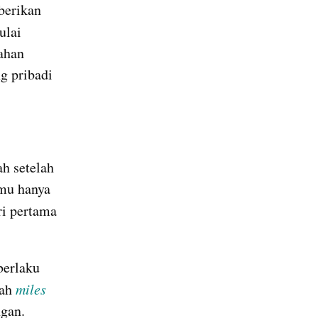
berikan 
lai 
ahan 
 pribadi 
h setelah 
u hanya 
i pertama 
erlaku 
ah 
miles
ngan.