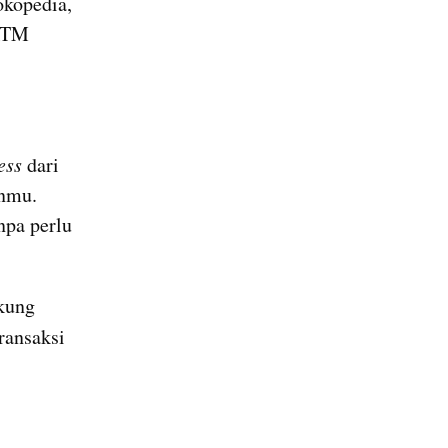
kopedia, 
ATM 
ess
 dari 
nmu. 
pa perlu 
kung 
ansaksi 