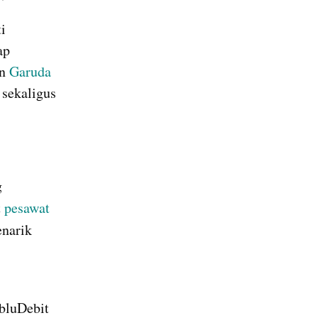
 
p 
n 
Garuda 
, yang bertujuan untuk memberikan pengalaman belanja sekaligus 
 
 
pesawat
narik 
 
bluDebit 