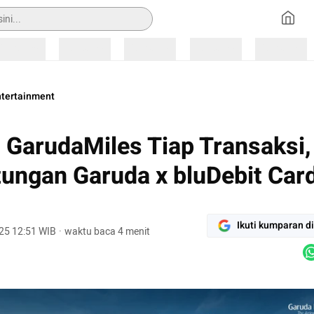
Loading
Loading
Loading
Loading
Loading
ntertainment
 GarudaMiles Tiap Transaksi, 
ungan Garuda x bluDebit Card
Ikuti kumparan d
25 12:51 WIB
·
waktu baca 4 menit