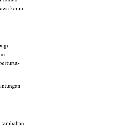
awa kamu 
agi 
an 
berturut-
untungan 
.
 tambahan 