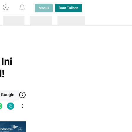
Masuk
Buat Tulisan
Loading
Loading
Lainnya
Ini
!
i Google