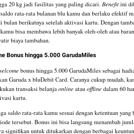
ga 20 kg jadi fasilitas yang paling dicari. 
Benefit
 ini di
 saldo rata-rata bulanan blu kamu dan berlaku efektif mu
di bulan berikutnya setelah aktivasi kartu. Dengan tamb
, kamu bisa membawa lebih banyak oleh-oleh atau barang
atir biaya tambahan.
me Bonus hingga 5.000 GarudaMiles
welcome
 bonus hingga 5.000 GarudaMiles sebagai hadia
an Garuda x bluDebit Card. Caranya cukup mudah, kam
kukan transaksi belanja 
online
 atau 
offline
 dalam 60 har
ivasi kartu.
uga saldo rata-rata kamu sesuai dengan ketentuan yang b
iode tersebut. Bonus ini bisa langsung menambah juml
a signifikan untuk ditukarkan dengan berbagai keuntu