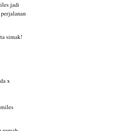
es jadi 
perjalanan 
ta simak!
a x 
miles 
n rumah 