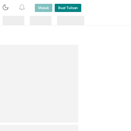
Masuk
Buat Tulisan
Loading
Loading
Lainnya