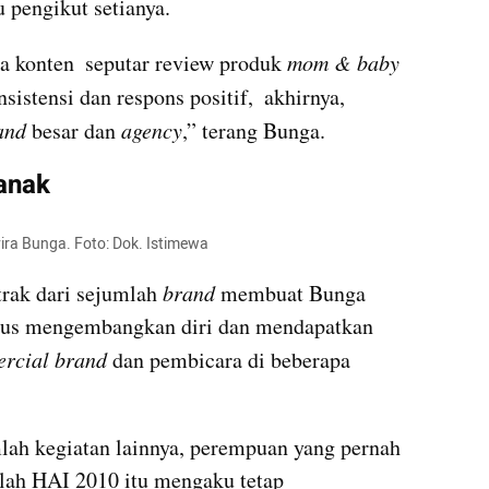
u pengikut setianya.
a konten  seputar review produk 
mom & baby 
istensi dan respons positif,  akhirnya, 
and
 besar dan 
agency
,” terang Bunga.
anak
ira Bunga. Foto: Dok. Istimewa
rak dari sejumlah 
brand
 membuat Bunga 
terus mengembangkan diri dan mendapatkan 
rcial brand 
dan pembicara di beberapa 
lah kegiatan lainnya, perempuan yang pernah 
ah HAI 2010 itu mengaku tetap 