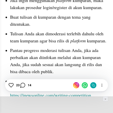
Jika ingin menggunakan 
platform
 kumparan, maka 
lakukan prosedur login/register di akun kumparan.
Buat tulisan di kumparan dengan tema yang 
ditentukan.
Tulisan Anda akan dimoderasi terlebih dahulu oleh 
team kumparan agar bisa rilis di 
platform 
kumparan.
Pantau progress moderasi tulisan Anda, jika ada 
perbaikan akan diinfokan melalui akun kumparan 
Anda, jika sudah sesuai akan langsung di rilis dan 
bisa dibaca oleh publik.
Setelah tulisan Anda rilis di kumparan, 
submit
23
14
tulisan Anda melalui formulir pendaftaran berikut 
https://jnewsonline.com/writing-competition
.
Pastikan karya yang Anda kirimkan sesuai dengan 
format yang diminta dan kontennya dapat terbaca 