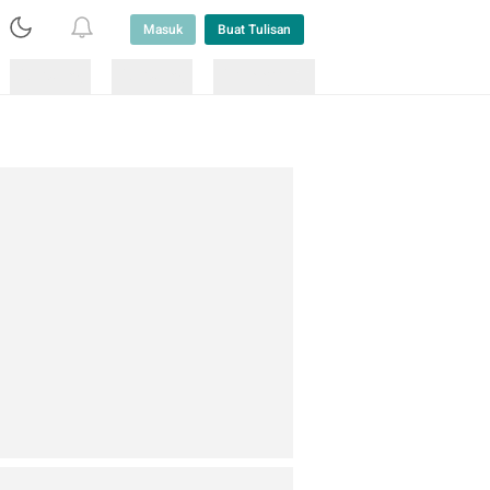
Masuk
Buat Tulisan
Loading
Loading
Lainnya