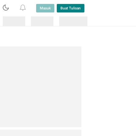
Masuk
Buat Tulisan
Loading
Loading
Lainnya