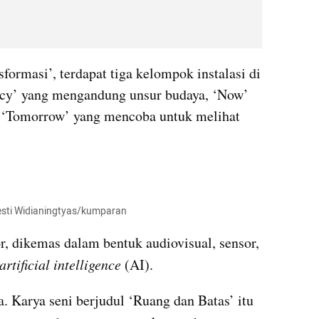
rmasi’, terdapat tiga kelompok instalasi di 
cy’ yang mengandung unsur budaya, ‘Now’ 
n ‘Tomorrow’ yang mencoba untuk melihat 
sti Widianingtyas/kumparan
Tiap karya seni dari para kreator, dikemas dalam bentuk audiovisual, sensor, 
artificial intelligence
 (AI).
. Karya seni berjudul ‘Ruang dan Batas’ itu 