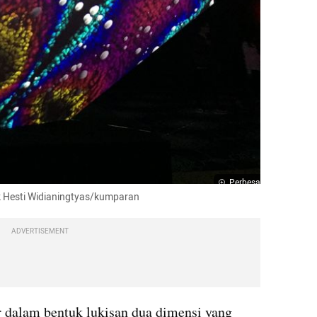
Perbesar
k Hesti Widianingtyas/kumparan
ADVERTISEMENT
 dalam bentuk lukisan dua dimensi yang 